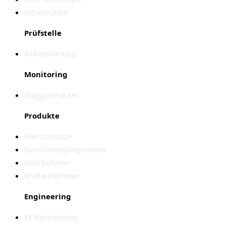
Infrastruktur
Prüfstelle
Akkreditierung
Monitoring
WaggonTracker
Produkte
Messradsätze
Beschleunigungssensor
Ride Indexer
Kraftaufnehmer
Engineering
FE-Berechnung