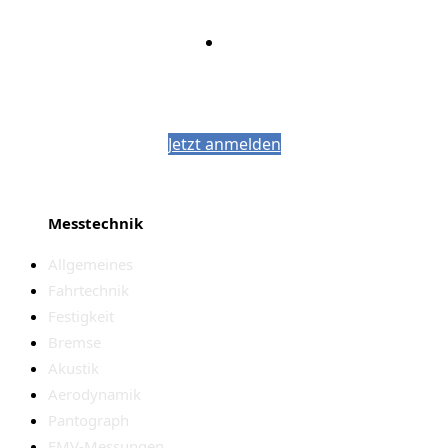
Bleiben Sie auf dem Laufenden mit dem
PJM-Newsletter
Jetzt anmelden
Messtechnik
Allgemeines
Fahrtechnik
Festigkeit
Bremse
Akustik
Aerodynamik
Pantograph
EMV-Messungen