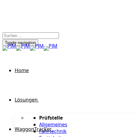
Toggle navigation
Home
Lösungen
Prüfstelle
Allgemeines
WaggonTracker
Fahrtechnik