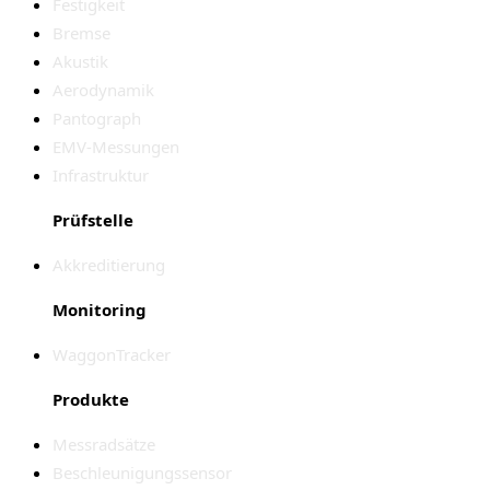
Festigkeit
Bremse
Akustik
Aerodynamik
Pantograph
EMV-Messungen
Infrastruktur
Prüfstelle
Akkreditierung
Monitoring
WaggonTracker
Produkte
Messradsätze
Beschleunigungssensor