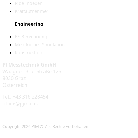
Ride Indexer
Kraftaufnehmer
Engineering
FE-Berechnung
Mehrkörper-Simulation
Konstruktion
PJ Messtechnik GmbH
Waagner-Biro-Straße 125
8020 Graz
Österreich
Tel.: +43 316 228454
office@pjm.co.at
Copyright 2026 PJM © Alle Rechte vorbehalten