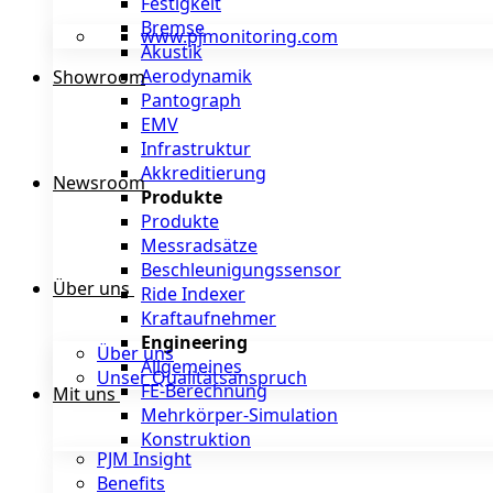
Festigkeit
Bremse
www.pjmonitoring.com
Akustik
Aerodynamik
Showroom
Pantograph
EMV
Infrastruktur
Akkreditierung
Newsroom
Produkte
Produkte
Messradsätze
Beschleunigungssensor
Über uns
Ride Indexer
Kraftaufnehmer
Engineering
Über uns
Allgemeines
Unser Qualitätsanspruch
FE-Berechnung
Mit uns
Mehrkörper-Simulation
Konstruktion
PJM Insight
Benefits