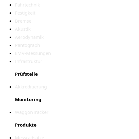
Fahrtechnik
Festigkeit
Bremse
Akustik
Aerodynamik
Pantograph
EMV-Messungen
Infrastruktur
Prüfstelle
Akkreditierung
Monitoring
WaggonTracker
Produkte
Messradsätze