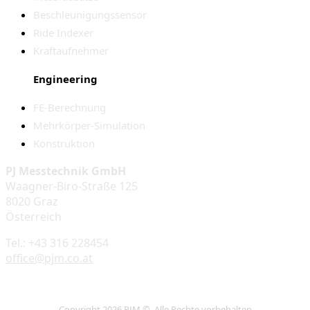
Beschleunigungssensor
Ride Indexer
Kraftaufnehmer
Engineering
FE-Berechnung
Mehrkörper-Simulation
Konstruktion
PJ Messtechnik GmbH
Waagner-Biro-Straße 125
8020 Graz
Österreich
Tel.: +43 316 228454
office@pjm.co.at
Copyright 2026 PJM © Alle Rechte vorbehalten