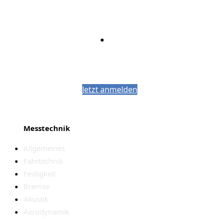
Bleiben Sie auf dem Laufenden mit dem
PJM-Newsletter
Jetzt anmelden
Messtechnik
Allgemeines
Fahrtechnik
Festigkeit
Bremse
Akustik
Aerodynamik