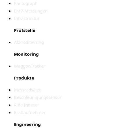
Pantograph
EMV-Messungen
Infrastruktur
Prüfstelle
Akkreditierung
Monitoring
WaggonTracker
Produkte
Messradsätze
Beschleunigungssensor
Ride Indexer
Kraftaufnehmer
Engineering