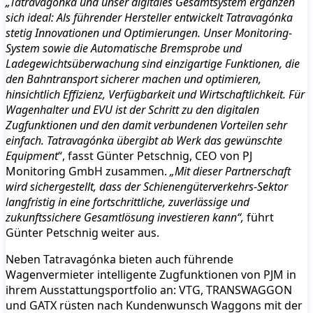
„Tatravagónka und unser digitales Gesamtsystem ergänzen
sich ideal: Als führender Hersteller entwickelt Tatravagónka
stetig Innovationen und Optimierungen. Unser Monitoring-
System sowie die Automatische Bremsprobe und
Ladegewichtsüberwachung sind einzigartige Funktionen, die
den Bahntransport sicherer machen und optimieren,
hinsichtlich Effizienz, Verfügbarkeit und Wirtschaftlichkeit. Für
Wagenhalter und EVU ist der Schritt zu den digitalen
Zugfunktionen und den damit verbundenen Vorteilen sehr
einfach. Tatravagónka übergibt ab Werk das gewünschte
Equipment
“, fasst Günter Petschnig, CEO von PJ
Monitoring GmbH zusammen.
„Mit dieser Partnerschaft
wird sichergestellt, dass der Schienengüterverkehrs-Sektor
langfristig in eine fortschrittliche, zuverlässige und
zukunftssichere Gesamtlösung investieren kann“,
führt
Günter Petschnig weiter aus.
Neben Tatravagónka bieten auch führende
Wagenvermieter intelligente Zugfunktionen von PJM in
ihrem Ausstattungsportfolio an: VTG, TRANSWAGGON
und GATX rüsten nach Kundenwunsch Waggons mit der