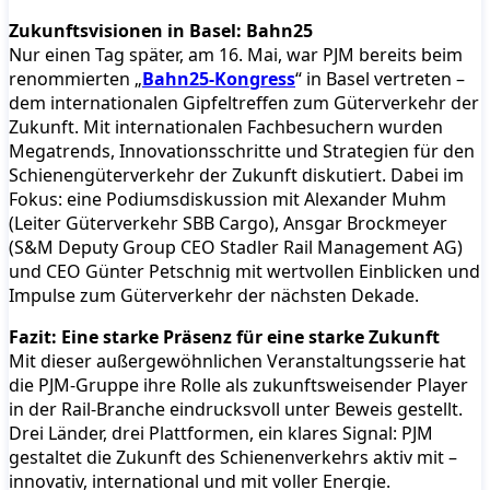
Zukunftsvisionen in Basel: Bahn25
Nur einen Tag später, am 16. Mai, war PJM bereits beim
renommierten „
Bahn25-Kongress
“ in Basel vertreten –
dem internationalen Gipfeltreffen zum Güterverkehr der
Zukunft. Mit internationalen Fachbesuchern wurden
Megatrends, Innovationsschritte und Strategien für den
Schienengüterverkehr der Zukunft diskutiert. Dabei im
Fokus: eine Podiumsdiskussion mit Alexander Muhm
(Leiter Güterverkehr SBB Cargo), Ansgar Brockmeyer
(S&M Deputy Group CEO Stadler Rail Management AG)
und CEO Günter Petschnig mit wertvollen Einblicken und
Impulse zum Güterverkehr der nächsten Dekade.
Fazit: Eine starke Präsenz für eine starke Zukunft
Mit dieser außergewöhnlichen Veranstaltungsserie hat
die PJM-Gruppe ihre Rolle als zukunftsweisender Player
in der Rail-Branche eindrucksvoll unter Beweis gestellt.
Drei Länder, drei Plattformen, ein klares Signal: PJM
gestaltet die Zukunft des Schienenverkehrs aktiv mit –
innovativ, international und mit voller Energie.