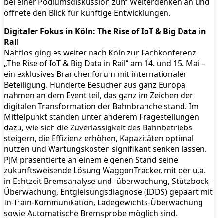
bei einer Podiumsdiskussion zum Weiterdenken an und
öffnete den Blick für künftige Entwicklungen.
Digitaler Fokus in Köln: The Rise of IoT & Big Data in
Rail
Nahtlos ging es weiter nach Köln zur Fachkonferenz
„The Rise of IoT & Big Data in Rail“ am 14. und 15. Mai –
ein exklusives Branchenforum mit internationaler
Beteiligung. Hunderte Besucher aus ganz Europa
nahmen an dem Event teil, das ganz im Zeichen der
digitalen Transformation der Bahnbranche stand. Im
Mittelpunkt standen unter anderem Fragestellungen
dazu, wie sich die Zuverlässigkeit des Bahnbetriebs
steigern, die Effizienz erhöhen, Kapazitäten optimal
nutzen und Wartungskosten signifikant senken lassen.
PJM präsentierte an einem eigenen Stand seine
zukunftsweisende Lösung WaggonTracker, mit der u.a.
in Echtzeit Bremsanalyse und -überwachung, Stützbock-
Überwachung, Entgleisungsdiagnose (IDDS) gepaart mit
In-Train-Kommunikation, Ladegewichts-Überwachung
sowie Automatische Bremsprobe möglich sind.