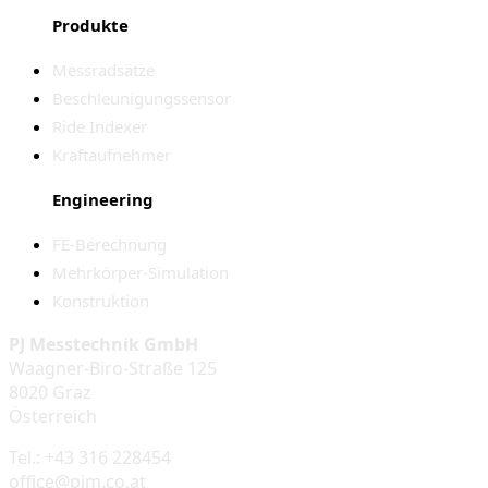
Produkte
Messradsätze
Beschleunigungssensor
Ride Indexer
Kraftaufnehmer
Engineering
FE-Berechnung
Mehrkörper-Simulation
Konstruktion
PJ Messtechnik GmbH
Waagner-Biro-Straße 125
8020 Graz
Österreich
Tel.: +43 316 228454
office@pjm.co.at