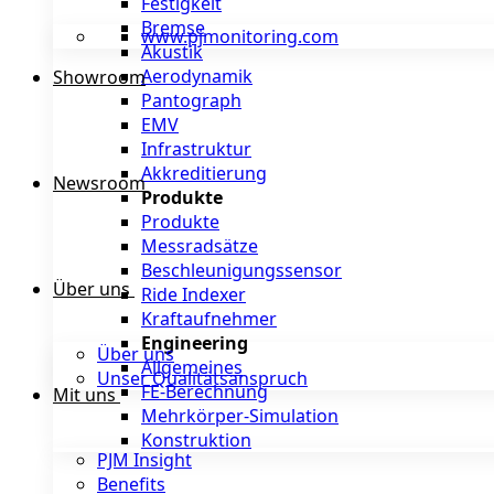
Festigkeit
Bremse
www.pjmonitoring.com
Akustik
Aerodynamik
Showroom
Pantograph
EMV
Infrastruktur
Akkreditierung
Newsroom
Produkte
Produkte
Messradsätze
Beschleunigungssensor
Über uns
Ride Indexer
Kraftaufnehmer
Engineering
Über uns
Allgemeines
Unser Qualitätsanspruch
FE-Berechnung
Mit uns
Mehrkörper-Simulation
Konstruktion
PJM Insight
Benefits