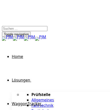
Toggle navigation
Home
Lösungen
Prüfstelle
Allgemeines
WaggonTracker
Fahrtechnik