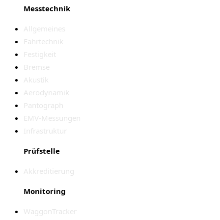
Messtechnik
Allgemeines
Fahrtechnik
Festigkeit
Bremse
Akustik
Aerodynamik
Pantograph
EMV-Messungen
Infrastruktur
Prüfstelle
Akkreditierung
Monitoring
WaggonTracker