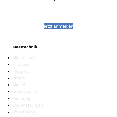
Bleiben Sie auf dem Laufenden mit dem
PJM-Newsletter
Jetzt anmelden
Messtechnik
Allgemeines
Fahrtechnik
Festigkeit
Bremse
Akustik
Aerodynamik
Pantograph
EMV-Messungen
Infrastruktur