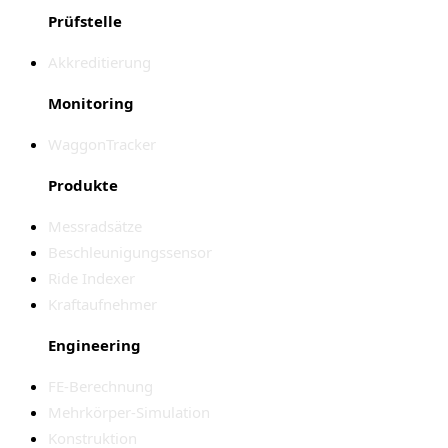
Prüfstelle
Akkreditierung
Monitoring
WaggonTracker
Produkte
Messradsätze
Beschleunigungssensor
Ride Indexer
Kraftaufnehmer
Engineering
FE-Berechnung
Mehrkörper-Simulation
Konstruktion