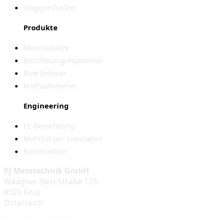
WaggonTracker
Produkte
Messradsätze
Beschleunigungssensor
Ride Indexer
Kraftaufnehmer
Engineering
FE-Berechnung
Mehrkörper-Simulation
Konstruktion
PJ Messtechnik GmbH
Waagner-Biro-Straße 125
8020 Graz
Österreich