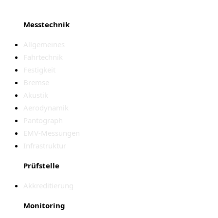
Messtechnik
Allgemeines
Fahrtechnik
Festigkeit
Bremse
Akustik
Aerodynamik
Pantograph
EMV-Messungen
Infrastruktur
Prüfstelle
Akkreditierung
Monitoring