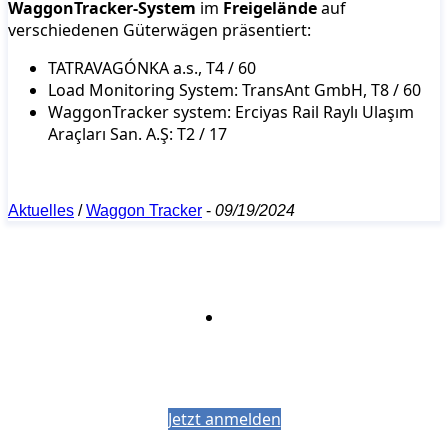
WaggonTracker-System
im
Freigelände
auf
verschiedenen Güterwägen präsentiert:
TATRAVAGÓNKA a.s., T4 / 60
Load Monitoring System: TransAnt GmbH, T8 / 60
WaggonTracker system: Erciyas Rail Raylı Ulaşım
Araçları San. A.Ş: T2 / 17
Aktuelles
/
Waggon Tracker
-
09/19/2024
Bleiben Sie auf dem Laufenden mit dem
PJM-Newsletter
Jetzt anmelden