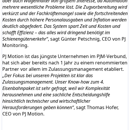
aber auch Wagenhalter von großem Interesse, da Automation
mehrere wesentliche Probleme löst. Die Zugvorbereitung wird
verkürzt und der Fachkräftemangel sowie die fortschreitenden
Kosten durch höhere Personalausgaben und Inflation werden
deutlich abgefedert. Das System spart Zeit und Kosten und
schafft Effizienz – das alles wird dringend benötigt im
Schienengüterverkehr“
, sagt Günter Petschnig, CEO von PJ
Monitoring.
PJ Motion ist das jüngste Unternehmen im PJM-Verbund,
hat sich aber bereits nach 1 Jahr zu einem renommierten
Partner vor allem im Zulassungsmanagement etabliert.
„Der Fokus bei unseren Projekten ist klar das
Zulassungsmanagement. Unser Know-how zum 4.
Eisenbahnpaket ist sehr gefragt, weil wir Komplexität
herausnehmen und eine sachliche Entscheidungshilfe
hinsichtlich technischer und wirtschaftlicher
Herausforderungen geben können“
, sagt Thomas Hofer,
CEO von PJ Motion.