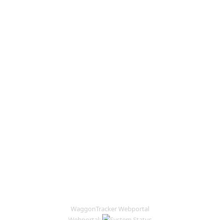
WaggonTracker Webportal
Webportal: