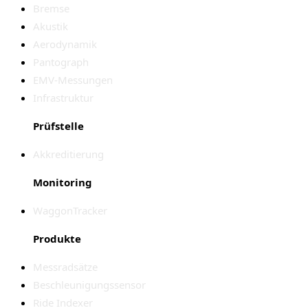
Bremse
Akustik
Aerodynamik
Pantograph
EMV-Messungen
Infrastruktur
Prüfstelle
Akkreditierung
Monitoring
WaggonTracker
Produkte
Messradsätze
Beschleunigungssensor
Ride Indexer