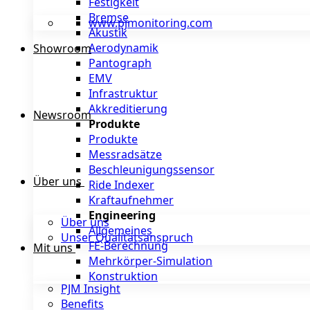
Festigkeit
Bremse
www.pjmonitoring.com
Akustik
Aerodynamik
Showroom
Pantograph
EMV
Infrastruktur
Akkreditierung
Newsroom
Produkte
Produkte
Messradsätze
Beschleunigungssensor
Über uns
Ride Indexer
Kraftaufnehmer
Engineering
Über uns
Allgemeines
Unser Qualitätsanspruch
FE-Berechnung
Mit uns
Mehrkörper-Simulation
Konstruktion
PJM Insight
Benefits