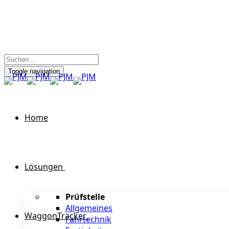
Toggle navigation
Home
Lösungen
Prüfstelle
Allgemeines
WaggonTracker
Fahrtechnik