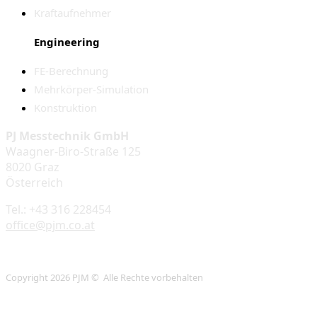
Kraftaufnehmer
Engineering
FE-Berechnung
Mehrkörper-Simulation
Konstruktion
PJ Messtechnik GmbH
Waagner-Biro-Straße 125
8020 Graz
Österreich
Tel.: +43 316 228454
office@pjm.co.at
Copyright 2026 PJM © Alle Rechte vorbehalten