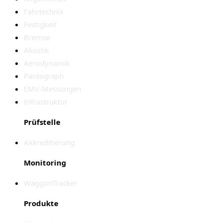
Fahrtechnik
Festigkeit
Bremse
Akustik
Aerodynamik
Pantograph
EMV-Messungen
Infrastruktur
Prüfstelle
Akkreditierung
Monitoring
WaggonTracker
Produkte