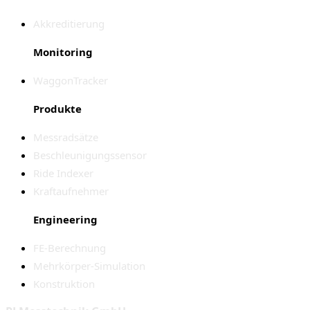
Akkreditierung
Monitoring
WaggonTracker
Produkte
Messradsätze
Beschleunigungssensor
Ride Indexer
Kraftaufnehmer
Engineering
FE-Berechnung
Mehrkörper-Simulation
Konstruktion