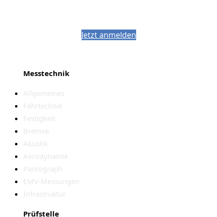
Bleiben Sie auf dem Laufenden mit dem
PJM-Newsletter
Jetzt anmelden
Messtechnik
Allgemeines
Fahrtechnik
Festigkeit
Bremse
Akustik
Aerodynamik
Pantograph
EMV-Messungen
Infrastruktur
Prüfstelle