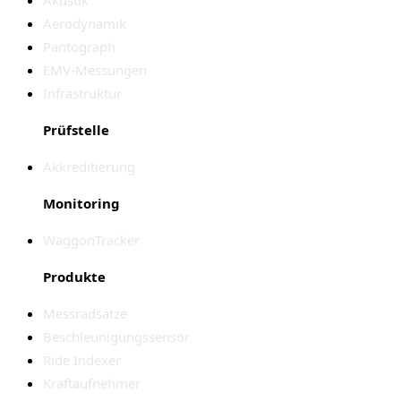
Aerodynamik
Pantograph
EMV-Messungen
Infrastruktur
Prüfstelle
Akkreditierung
Monitoring
WaggonTracker
Produkte
Messradsätze
Beschleunigungssensor
Ride Indexer
Kraftaufnehmer