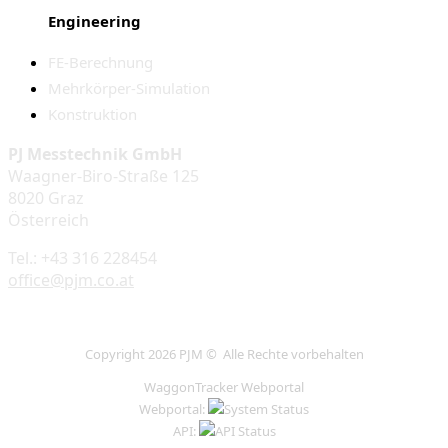
Engineering
FE-Berechnung
Mehrkörper-Simulation
Konstruktion
PJ Messtechnik GmbH
Waagner-Biro-Straße 125
8020 Graz
Österreich
Tel.: +43 316 228454
office@pjm.co.at
Copyright 2026 PJM © Alle Rechte vorbehalten
WaggonTracker Webportal
Webportal:
API: