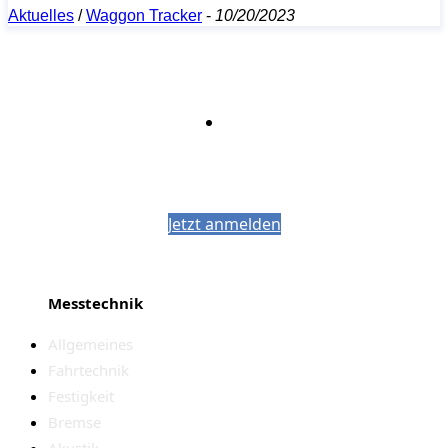
Aktuelles
/
Waggon Tracker
-
10/20/2023
Bleiben Sie auf dem Laufenden mit dem
PJM-Newsletter
Jetzt anmelden
Messtechnik
Allgemeines
Fahrtechnik
Festigkeit
Bremse
Akustik