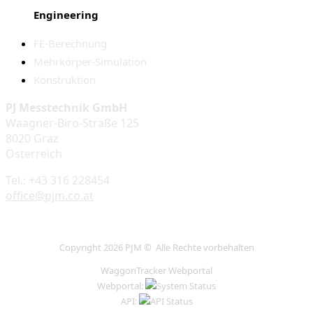
Engineering
FE-Berechnung
Mehrkörper-Simulation
Konstruktion
PJ Messtechnik GmbH
Waagner-Biro-Straße 125
8020 Graz
Österreich
Tel.: +43 316 228454
office@pjm.co.at
Copyright 2026 PJM © Alle Rechte vorbehalten
WaggonTracker Webportal
Webportal:
API: