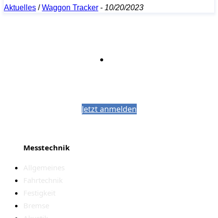
Aktuelles
/
Waggon Tracker
-
10/20/2023
Bleiben Sie auf dem Laufenden mit dem
PJM-Newsletter
Jetzt anmelden
Messtechnik
Allgemeines
Fahrtechnik
Festigkeit
Bremse
Akustik