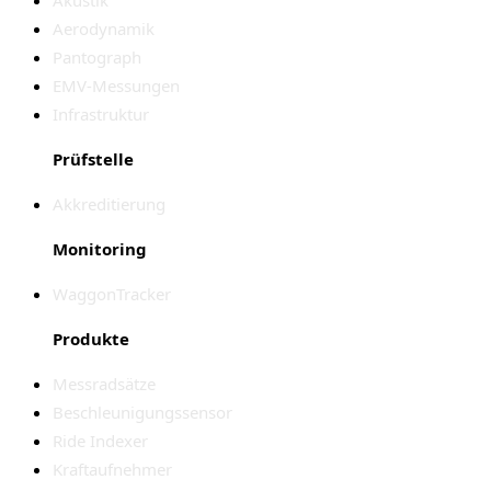
Aerodynamik
Pantograph
EMV-Messungen
Infrastruktur
Prüfstelle
Akkreditierung
Monitoring
WaggonTracker
Produkte
Messradsätze
Beschleunigungssensor
Ride Indexer
Kraftaufnehmer