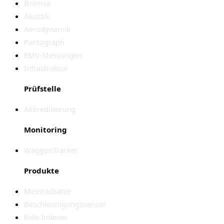
Bremse
Akustik
Aerodynamik
Pantograph
EMV-Messungen
Infrastruktur
Prüfstelle
Akkreditierung
Monitoring
WaggonTracker
Produkte
Messradsätze
Beschleunigungssensor
Ride Indexer