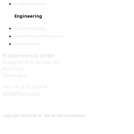
Kraftaufnehmer
Engineering
FE-Berechnung
Mehrkörper-Simulation
Konstruktion
PJ Messtechnik GmbH
Waagner-Biro-Straße 125
8020 Graz
Österreich
Tel.: +43 316 228454
office@pjm.co.at
Copyright 2026 PJM © Alle Rechte vorbehalten