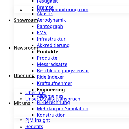
Festigkeit
Bremse
www.pjmonitoring.com
Akustik
Aerodynamik
Showroom
Pantograph
EMV
Infrastruktur
Akkreditierung
Newsroom
Produkte
Produkte
Messradsätze
Beschleunigungssensor
Über uns
Ride Indexer
Kraftaufnehmer
Engineering
Über uns
Allgemeines
Unser Qualitätsanspruch
FE-Berechnung
Mit uns
Mehrkörper-Simulation
Konstruktion
PJM Insight
Benefits