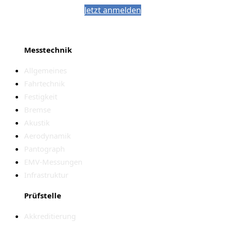
Jetzt anmelden
Messtechnik
Allgemeines
Fahrtechnik
Festigkeit
Bremse
Akustik
Aerodynamik
Pantograph
EMV-Messungen
Infrastruktur
Prüfstelle
Akkreditierung