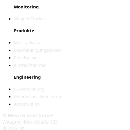
Monitoring
WaggonTracker
Produkte
Messradsätze
Beschleunigungssensor
Ride Indexer
Kraftaufnehmer
Engineering
FE-Berechnung
Mehrkörper-Simulation
Konstruktion
PJ Messtechnik GmbH
Waagner-Biro-Straße 125
8020 Graz