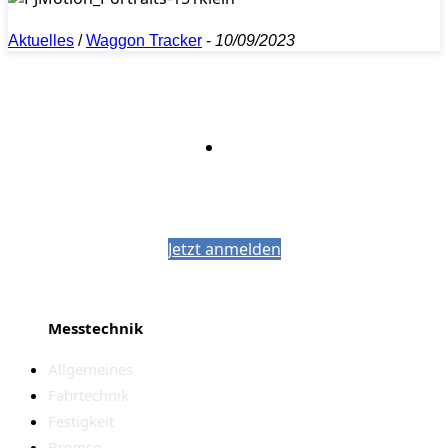
Aktuelles
/
Waggon Tracker
-
10/09/2023
Bleiben Sie auf dem Laufenden mit dem
PJM-Newsletter
Jetzt anmelden
Messtechnik
Allgemeines
Fahrtechnik
Festigkeit
Bremse