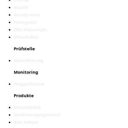
Akustik
Aerodynamik
Pantograph
EMV-Messungen
Infrastruktur
Prüfstelle
Akkreditierung
Monitoring
WaggonTracker
Produkte
Messradsätze
Beschleunigungssensor
Ride Indexer