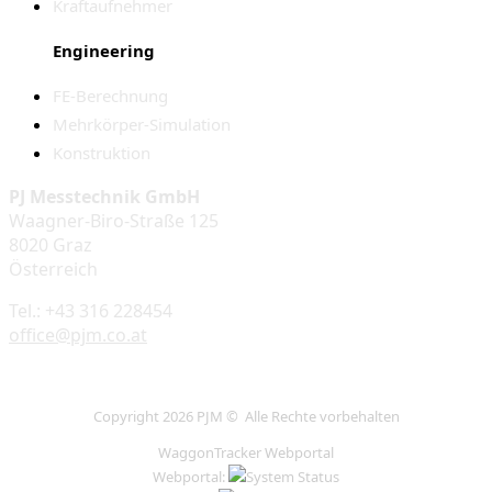
Kraftaufnehmer
Engineering
FE-Berechnung
Mehrkörper-Simulation
Konstruktion
PJ Messtechnik GmbH
Waagner-Biro-Straße 125
8020 Graz
Österreich
Tel.: +43 316 228454
office@pjm.co.at
Copyright 2026 PJM © Alle Rechte vorbehalten
WaggonTracker Webportal
Webportal: