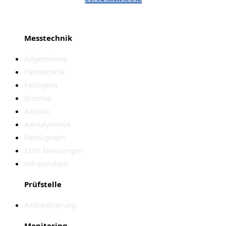
Messtechnik
Allgemeines
Fahrtechnik
Festigkeit
Bremse
Akustik
Aerodynamik
Pantograph
EMV-Messungen
Infrastruktur
Prüfstelle
Akkreditierung
Monitoring