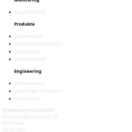
WaggonTracker
Produkte
Messradsätze
Beschleunigungssensor
Ride Indexer
Kraftaufnehmer
Engineering
FE-Berechnung
Mehrkörper-Simulation
Konstruktion
PJ Messtechnik GmbH
Waagner-Biro-Straße 125
8020 Graz
Österreich