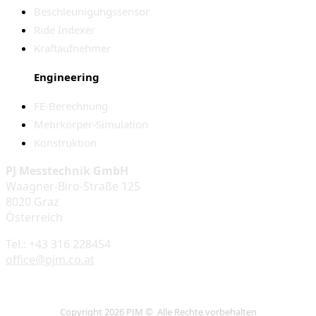
Beschleunigungssensor
Ride Indexer
Kraftaufnehmer
Engineering
FE-Berechnung
Mehrkörper-Simulation
Konstruktion
PJ Messtechnik GmbH
Waagner-Biro-Straße 125
8020 Graz
Österreich
Tel.: +43 316 228454
office@pjm.co.at
Copyright 2026 PJM © Alle Rechte vorbehalten