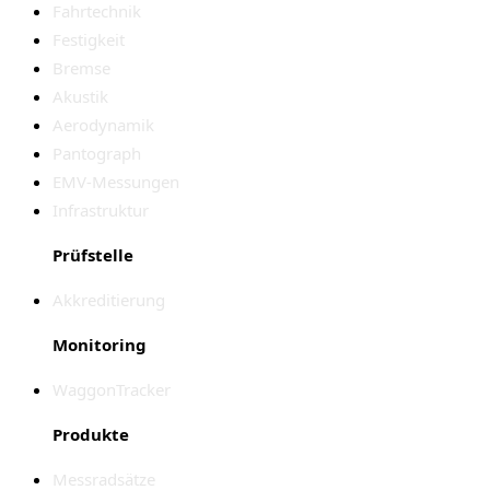
Fahrtechnik
Festigkeit
Bremse
Akustik
Aerodynamik
Pantograph
EMV-Messungen
Infrastruktur
Prüfstelle
Akkreditierung
Monitoring
WaggonTracker
Produkte
Messradsätze