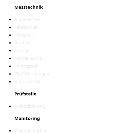
Messtechnik
Allgemeines
Fahrtechnik
Festigkeit
Bremse
Akustik
Aerodynamik
Pantograph
EMV-Messungen
Infrastruktur
Prüfstelle
Akkreditierung
Monitoring
WaggonTracker