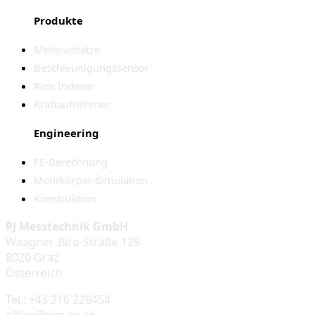
Produkte
Messradsätze
Beschleunigungssensor
Ride Indexer
Kraftaufnehmer
Engineering
FE-Berechnung
Mehrkörper-Simulation
Konstruktion
PJ Messtechnik GmbH
Waagner-Biro-Straße 125
8020 Graz
Österreich
Tel.: +43 316 228454
office@pjm.co.at