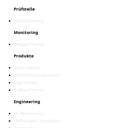
Prüfstelle
Akkreditierung
Monitoring
WaggonTracker
Produkte
Messradsätze
Beschleunigungssensor
Ride Indexer
Kraftaufnehmer
Engineering
FE-Berechnung
Mehrkörper-Simulation
Konstruktion