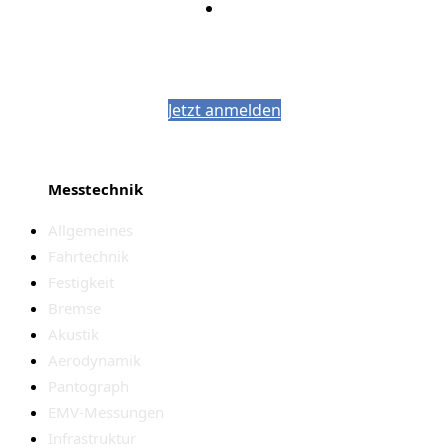
Bleiben Sie auf dem Laufenden mit dem
PJM-Newsletter
Jetzt anmelden
Messtechnik
Allgemeines
Fahrtechnik
Festigkeit
Bremse
Akustik
Aerodynamik
Pantograph
EMV-Messungen
Infrastruktur