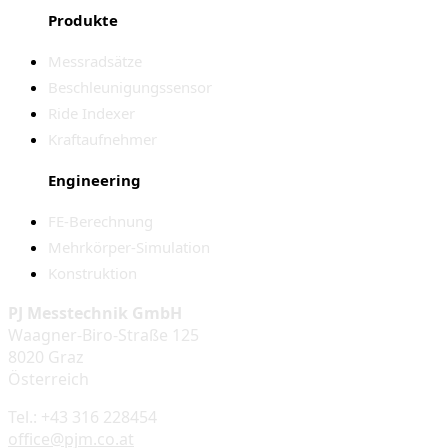
Produkte
Messradsätze
Beschleunigungssensor
Ride Indexer
Kraftaufnehmer
Engineering
FE-Berechnung
Mehrkörper-Simulation
Konstruktion
PJ Messtechnik GmbH
Waagner-Biro-Straße 125
8020 Graz
Österreich
Tel.: +43 316 228454
office@pjm.co.at