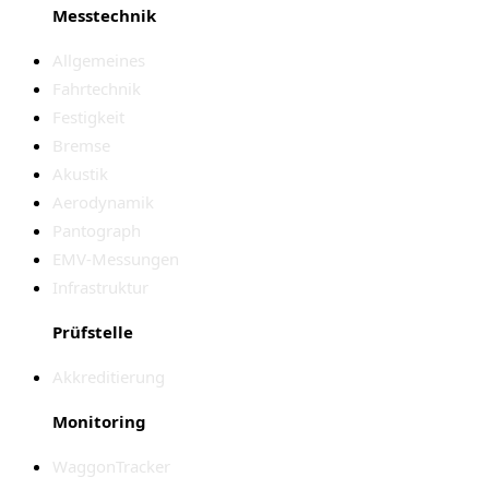
Messtechnik
Allgemeines
Fahrtechnik
Festigkeit
Bremse
Akustik
Aerodynamik
Pantograph
EMV-Messungen
Infrastruktur
Prüfstelle
Akkreditierung
Monitoring
WaggonTracker