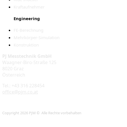
Kraftaufnehmer
Engineering
FE-Berechnung
Mehrkörper-Simulation
Konstruktion
PJ Messtechnik GmbH
Waagner-Biro-Straße 125
8020 Graz
Österreich
Tel.: +43 316 228454
office@pjm.co.at
Copyright 2026 PJM © Alle Rechte vorbehalten