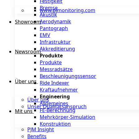
Festigkeit
Bremse
www.pjmonitoring.com
Akustik
Aerodynamik
Showroom
Pantograph
EMV
Infrastruktur
Akkreditierung
Newsroom
Produkte
Produkte
Messradsätze
Beschleunigungssensor
Über uns
Ride Indexer
Kraftaufnehmer
Engineering
Über uns
Allgemeines
Unser Qualitätsanspruch
FE-Berechnung
Mit uns
Mehrkörper-Simulation
Konstruktion
PJM Insight
Benefits