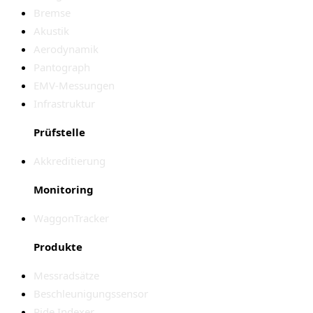
Bremse
Akustik
Aerodynamik
Pantograph
EMV-Messungen
Infrastruktur
Prüfstelle
Akkreditierung
Monitoring
WaggonTracker
Produkte
Messradsätze
Beschleunigungssensor
Ride Indexer