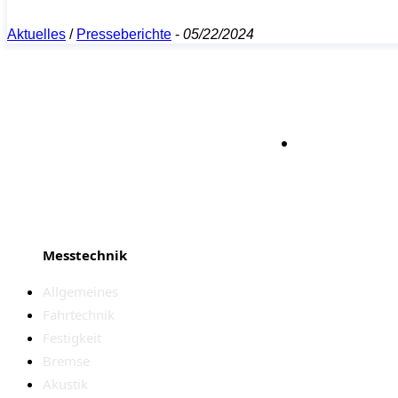
Aktuelles
/
Presseberichte
-
05/22/2024
Bleiben S
Messtechnik
Allgemeines
Fahrtechnik
Festigkeit
Bremse
Akustik