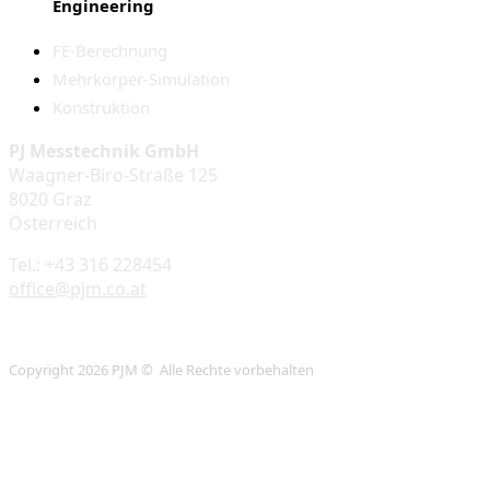
Engineering
FE-Berechnung
Mehrkörper-Simulation
Konstruktion
PJ Messtechnik GmbH
Waagner-Biro-Straße 125
8020 Graz
Österreich
Tel.: +43 316 228454
office@pjm.co.at
Copyright 2026 PJM © Alle Rechte vorbehalten