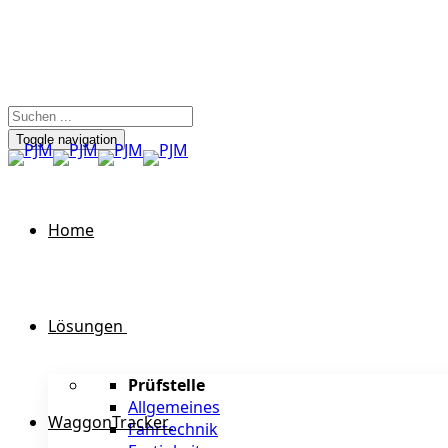
Toggle navigation
Home
Lösungen
Prüfstelle
Allgemeines
WaggonTracker
Fahrtechnik