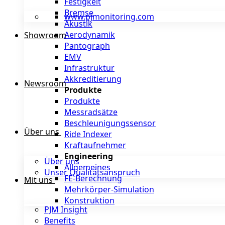
Festigkeit
Bremse
www.pjmonitoring.com
Akustik
Aerodynamik
Showroom
Pantograph
EMV
Infrastruktur
Akkreditierung
Newsroom
Produkte
Produkte
Messradsätze
Beschleunigungssensor
Über uns
Ride Indexer
Kraftaufnehmer
Engineering
Über uns
Allgemeines
Unser Qualitätsanspruch
FE-Berechnung
Mit uns
Mehrkörper-Simulation
Konstruktion
PJM Insight
Benefits