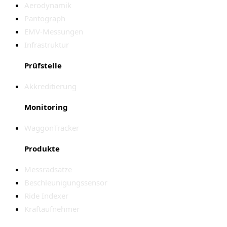
Aerodynamik
Pantograph
EMV-Messungen
Infrastruktur
Prüfstelle
Akkreditierung
Monitoring
WaggonTracker
Produkte
Messradsätze
Beschleunigungssensor
Ride Indexer
Kraftaufnehmer