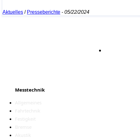
Aktuelles
/
Presseberichte
-
05/22/2024
Bleiben S
Messtechnik
Allgemeines
Fahrtechnik
Festigkeit
Bremse
Akustik