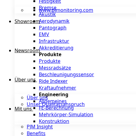
Festigkeit
Bremse
www.pjmonitoring.com
Akustik
Aerodynamik
Showroom
Pantograph
EMV
Infrastruktur
Akkreditierung
Newsroom
Produkte
Produkte
Messradsätze
Beschleunigungssensor
Über uns
Ride Indexer
Kraftaufnehmer
Engineering
Über uns
Allgemeines
Unser Qualitätsanspruch
FE-Berechnung
Mit uns
Mehrkörper-Simulation
Konstruktion
PJM Insight
Benefits