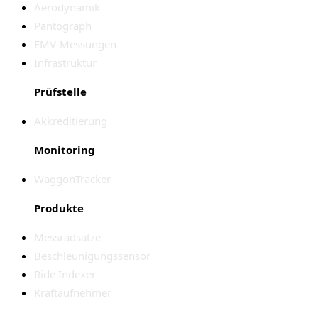
Aerodynamik
Pantograph
EMV-Messungen
Infrastruktur
Prüfstelle
Akkreditierung
Monitoring
WaggonTracker
Produkte
Messradsätze
Beschleunigungssensor
Ride Indexer
Kraftaufnehmer