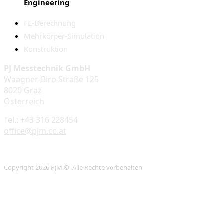
Engineering
FE-Berechnung
Mehrkörper-Simulation
Konstruktion
PJ Messtechnik GmbH
Waagner-Biro-Straße 125
8020 Graz
Österreich
Tel.: +43 316 228454
office@pjm.co.at
Copyright 2026 PJM © Alle Rechte vorbehalten