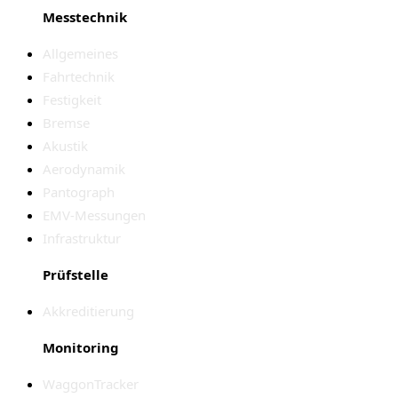
Messtechnik
Allgemeines
Fahrtechnik
Festigkeit
Bremse
Akustik
Aerodynamik
Pantograph
EMV-Messungen
Infrastruktur
Prüfstelle
Akkreditierung
Monitoring
WaggonTracker