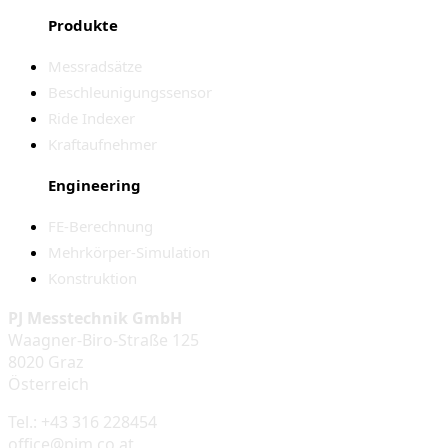
Produkte
Messradsätze
Beschleunigungssensor
Ride Indexer
Kraftaufnehmer
Engineering
FE-Berechnung
Mehrkörper-Simulation
Konstruktion
PJ Messtechnik GmbH
Waagner-Biro-Straße 125
8020 Graz
Österreich
Tel.: +43 316 228454
office@pjm.co.at