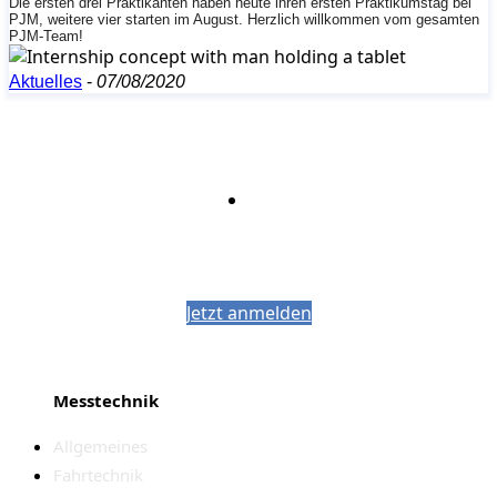
Die ersten drei Praktikanten haben heute ihren ersten Praktikumstag bei
PJM, weitere vier starten im August. Herzlich willkommen vom gesamten
PJM-Team!
Aktuelles
-
07/08/2020
Bleiben Sie auf dem Laufenden mit dem
PJM-Newsletter
Jetzt anmelden
Messtechnik
Allgemeines
Fahrtechnik