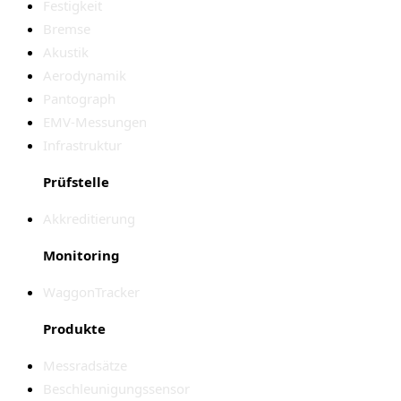
Festigkeit
Bremse
Akustik
Aerodynamik
Pantograph
EMV-Messungen
Infrastruktur
Prüfstelle
Akkreditierung
Monitoring
WaggonTracker
Produkte
Messradsätze
Beschleunigungssensor