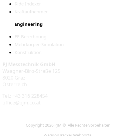
Ride Indexer
Kraftaufnehmer
Engineering
FE-Berechnung
Mehrkörper-Simulation
Konstruktion
PJ Messtechnik GmbH
Waagner-Biro-Straße 125
8020 Graz
Österreich
Tel.: +43 316 228454
office@pjm.co.at
Copyright 2026 PJM © Alle Rechte vorbehalten
WaggonTracker Webportal