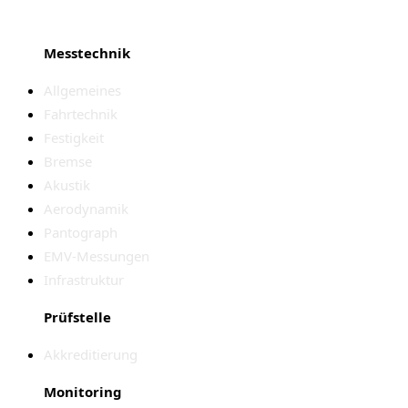
Messtechnik
Allgemeines
Fahrtechnik
Festigkeit
Bremse
Akustik
Aerodynamik
Pantograph
EMV-Messungen
Infrastruktur
Prüfstelle
Akkreditierung
Monitoring