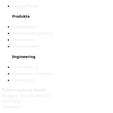
WaggonTracker
Produkte
Messradsätze
Beschleunigungssensor
Ride Indexer
Kraftaufnehmer
Engineering
FE-Berechnung
Mehrkörper-Simulation
Konstruktion
PJ Messtechnik GmbH
Waagner-Biro-Straße 125
8020 Graz
Österreich