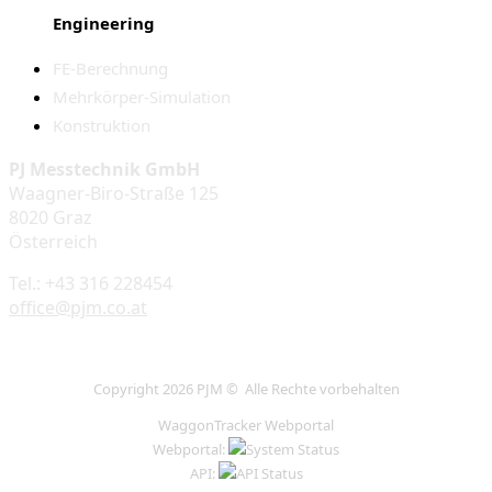
Engineering
FE-Berechnung
Mehrkörper-Simulation
Konstruktion
PJ Messtechnik GmbH
Waagner-Biro-Straße 125
8020 Graz
Österreich
Tel.: +43 316 228454
office@pjm.co.at
Copyright 2026 PJM © Alle Rechte vorbehalten
WaggonTracker Webportal
Webportal:
API: