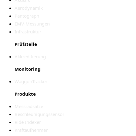
Aerodynamik
Pantograph
EMV-Messungen
Infrastruktur
Prüfstelle
Akkreditierung
Monitoring
WaggonTracker
Produkte
Messradsätze
Beschleunigungssensor
Ride Indexer
Kraftaufnehmer