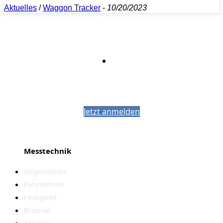
Aktuelles
/
Waggon Tracker
-
10/20/2023
Bleiben Sie auf dem Laufenden mit dem
PJM-Newsletter
Jetzt anmelden
Messtechnik
Allgemeines
Fahrtechnik
Festigkeit
Bremse
Akustik