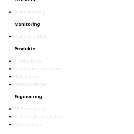
Akkreditierung
Monitoring
WaggonTracker
Produkte
Messradsätze
Beschleunigungssensor
Ride Indexer
Kraftaufnehmer
Engineering
FE-Berechnung
Mehrkörper-Simulation
Konstruktion