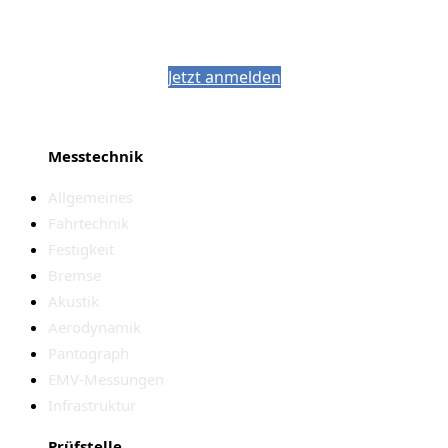
Bleiben Sie auf dem Laufenden mit dem
PJM-Newsletter
Jetzt anmelden
Messtechnik
Allgemeines
Fahrtechnik
Festigkeit
Bremse
Akustik
Aerodynamik
Pantograph
EMV-Messungen
Infrastruktur
Prüfstelle