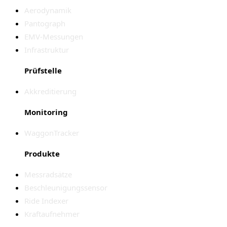
Aerodynamik
Pantograph
EMV-Messungen
Infrastruktur
Prüfstelle
Akkreditierung
Monitoring
WaggonTracker
Produkte
Messradsätze
Beschleunigungssensor
Ride Indexer
Kraftaufnehmer