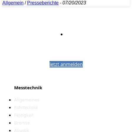
Allgemein
/
Presseberichte
-
07/20/2023
Bleiben Sie auf dem Laufenden mit dem
PJM-Newsletter
Jetzt anmelden
Messtechnik
Allgemeines
Fahrtechnik
Festigkeit
Bremse
Akustik