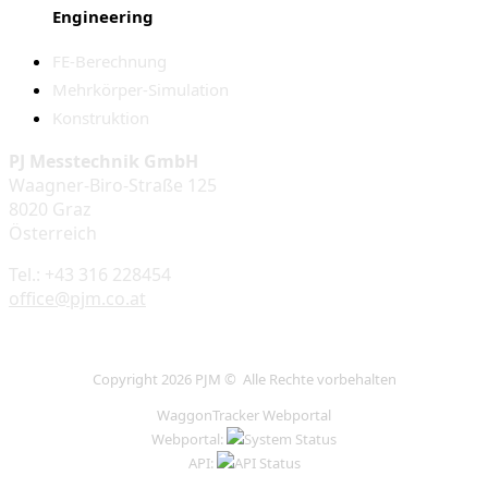
Engineering
FE-Berechnung
Mehrkörper-Simulation
Konstruktion
PJ Messtechnik GmbH
Waagner-Biro-Straße 125
8020 Graz
Österreich
Tel.: +43 316 228454
office@pjm.co.at
Copyright 2026 PJM © Alle Rechte vorbehalten
WaggonTracker Webportal
Webportal:
API: