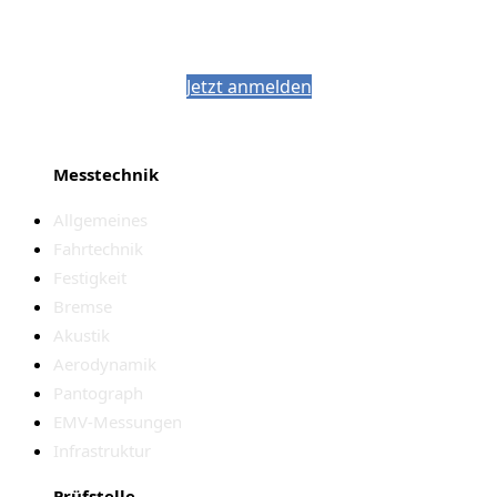
Bleiben Sie auf dem Laufenden mit dem
PJM-Newsletter
Jetzt anmelden
Messtechnik
Allgemeines
Fahrtechnik
Festigkeit
Bremse
Akustik
Aerodynamik
Pantograph
EMV-Messungen
Infrastruktur
Prüfstelle