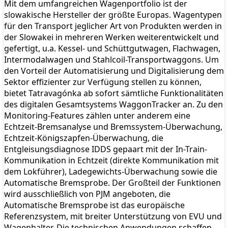
Mit dem umfangreichen Wagenportfolio ist der
slowakische Hersteller der größte Europas. Wagentypen
für den Transport jeglicher Art von Produkten werden in
der Slowakei in mehreren Werken weiterentwickelt und
gefertigt, u.a. Kessel- und Schüttgutwagen, Flachwagen,
Intermodalwagen und Stahlcoil-Transportwaggons. Um
den Vorteil der Automatisierung und Digitalisierung dem
Sektor effizienter zur Verfügung stellen zu können,
bietet Tatravagónka ab sofort sämtliche Funktionalitäten
des digitalen Gesamtsystems WaggonTracker an. Zu den
Monitoring-Features zählen unter anderem eine
Echtzeit-Bremsanalyse und Bremssystem-Überwachung,
Echtzeit-Königszapfen-Überwachung, die
Entgleisungsdiagnose IDDS gepaart mit der In-Train-
Kommunikation in Echtzeit (direkte Kommunikation mit
dem Lokführer), Ladegewichts-Überwachung sowie die
Automatische Bremsprobe. Der Großteil der Funktionen
wird ausschließlich von PJM angeboten, die
Automatische Bremsprobe ist das europäische
Referenzsystem, mit breiter Unterstützung von EVU und
Wagenhalter. Die technischen Anwendungen schaffen