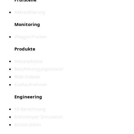
Akkreditierung
Monitoring
WaggonTracker
Produkte
Messradsätze
Beschleunigungssensor
Ride Indexer
Kraftaufnehmer
Engineering
FE-Berechnung
Mehrkörper-Simulation
Konstruktion