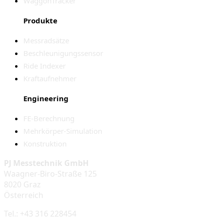
WaggonTracker
Produkte
Messradsätze
Beschleunigungssensor
Ride Indexer
Kraftaufnehmer
Engineering
FE-Berechnung
Mehrkörper-Simulation
Konstruktion
PJ Messtechnik GmbH
Waagner-Biro-Straße 125
8020 Graz
Österreich
Tel.: +43 316 228454