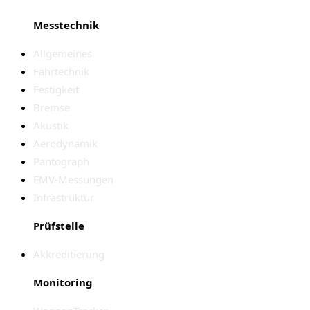
Messtechnik
Allgemeines
Fahrtechnik
Festigkeit
Bremse
Akustik
Aerodynamik
Pantograph
EMV-Messungen
Infrastruktur
Prüfstelle
Akkreditierung
Monitoring