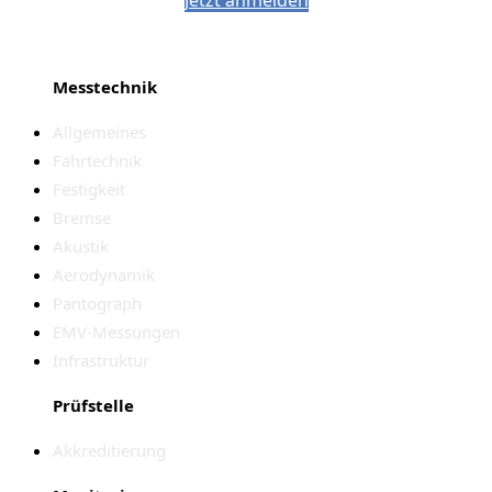
Jetzt anmelden
Messtechnik
Allgemeines
Fahrtechnik
Festigkeit
Bremse
Akustik
Aerodynamik
Pantograph
EMV-Messungen
Infrastruktur
Prüfstelle
Akkreditierung