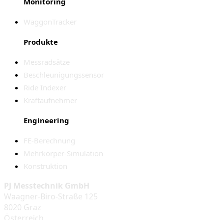
Monitoring
WaggonTracker
Produkte
Messradsätze
Beschleunigungssensor
Ride Indexer
Kraftaufnehmer
Engineering
FE-Berechnung
Mehrkörper-Simulation
Konstruktion
PJ Messtechnik GmbH
Waagner-Biro-Straße 125
8020 Graz
Österreich