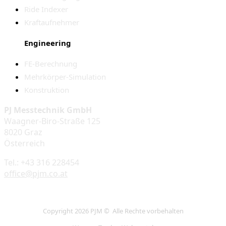
Ride Indexer
Kraftaufnehmer
Engineering
FE-Berechnung
Mehrkörper-Simulation
Konstruktion
PJ Messtechnik GmbH
Waagner-Biro-Straße 125
8020 Graz
Österreich
Tel.: +43 316 228454
office@pjm.co.at
Copyright 2026 PJM © Alle Rechte vorbehalten