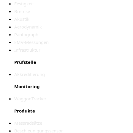
Festigkeit
Bremse
Akustik
Aerodynamik
Pantograph
EMV-Messungen
Infrastruktur
Prüfstelle
Akkreditierung
Monitoring
WaggonTracker
Produkte
Messradsätze
Beschleunigungssensor