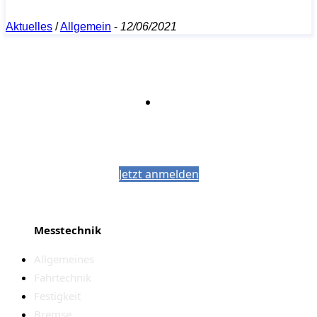
Aktuelles
/
Allgemein
-
12/06/2021
Bleiben Sie auf dem Laufenden mit dem
PJM-Newsletter
Jetzt anmelden
Messtechnik
Allgemeines
Fahrtechnik
Festigkeit
Bremse