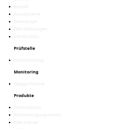
Akustik
Aerodynamik
Pantograph
EMV-Messungen
Infrastruktur
Prüfstelle
Akkreditierung
Monitoring
WaggonTracker
Produkte
Messradsätze
Beschleunigungssensor
Ride Indexer