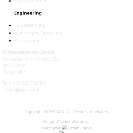
Kraftaufnehmer
Engineering
FE-Berechnung
Mehrkörper-Simulation
Konstruktion
PJ Messtechnik GmbH
Waagner-Biro-Straße 125
8020 Graz
Österreich
Tel.: +43 316 228454
office@pjm.co.at
Copyright 2026 PJM © Alle Rechte vorbehalten
WaggonTracker Webportal
Webportal: