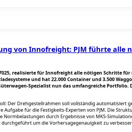
g von Innofreight: PJM führte alle nö
025, realisierte für Innofreight alle nötigen Schritte fü
ladesysteme und hat 22.000 Container und 3.500 Waggon
Güterwagen-Spezialist nun das umfangreiche Portfolio. 
ll: Der Drehgestellrahmen soll vollständig automatisiert 
are Aufgabe für die Festigkeits-Experten von PJM. Die Str
ie Normbelastungen durch Ergebnisse von MKS-Simulatione
urchgeführt um die Vorhersagegenauigkeit zu verbessern