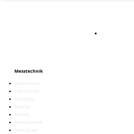
Bleiben S
Messtechnik
Allgemeines
Fahrtechnik
Festigkeit
Bremse
Akustik
Aerodynamik
Pantograph