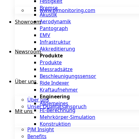
Festigkeit
Bremse
www.pjmonitoring.com
Akustik
Aerodynamik
Showroom
Pantograph
EMV
Infrastruktur
Akkreditierung
Newsroom
Produkte
Produkte
Messradsätze
Beschleunigungssensor
Über uns
Ride Indexer
Kraftaufnehmer
Engineering
Über uns
Allgemeines
Unser Qualitätsanspruch
FE-Berechnung
Mit uns
Mehrkörper-Simulation
Konstruktion
PJM Insight
Benefits