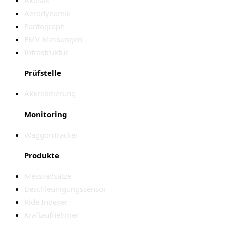
Aerodynamik
Pantograph
EMV-Messungen
Infrastruktur
Prüfstelle
Akkreditierung
Monitoring
WaggonTracker
Produkte
Messradsätze
Beschleunigungssensor
Ride Indexer
Kraftaufnehmer