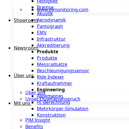
Festigkeit
Bremse
www.pjmonitoring.com
Akustik
Aerodynamik
Showroom
Pantograph
EMV
Infrastruktur
Akkreditierung
Newsroom
Produkte
Produkte
Messradsätze
Beschleunigungssensor
Über uns
Ride Indexer
Kraftaufnehmer
Engineering
Über uns
Allgemeines
Unser Qualitätsanspruch
FE-Berechnung
Mit uns
Mehrkörper-Simulation
Konstruktion
PJM Insight
Benefits