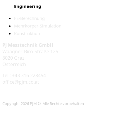
Engineering
FE-Berechnung
Mehrkörper-Simulation
Konstruktion
PJ Messtechnik GmbH
Waagner-Biro-Straße 125
8020 Graz
Österreich
Tel.: +43 316 228454
office@pjm.co.at
Copyright 2026 PJM © Alle Rechte vorbehalten