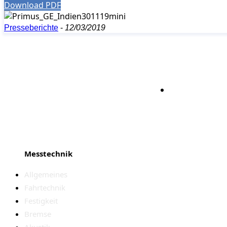
Download PDF
Presseberichte
-
12/03/2019
Bleiben S
Messtechnik
Allgemeines
Fahrtechnik
Festigkeit
Bremse
Akustik