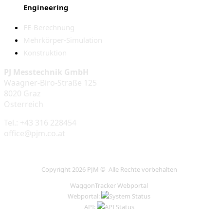
Engineering
FE-Berechnung
Mehrkörper-Simulation
Konstruktion
PJ Messtechnik GmbH
Waagner-Biro-Straße 125
8020 Graz
Österreich
Tel.: +43 316 228454
office@pjm.co.at
Copyright 2026 PJM © Alle Rechte vorbehalten
WaggonTracker Webportal
Webportal:
API: