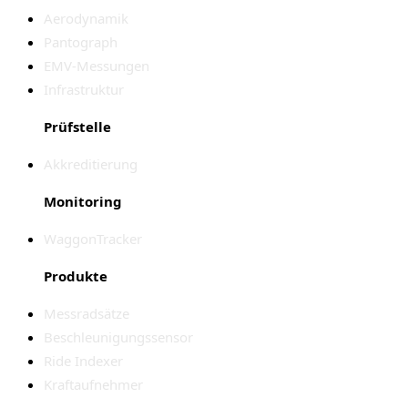
Aerodynamik
Pantograph
EMV-Messungen
Infrastruktur
Prüfstelle
Akkreditierung
Monitoring
WaggonTracker
Produkte
Messradsätze
Beschleunigungssensor
Ride Indexer
Kraftaufnehmer