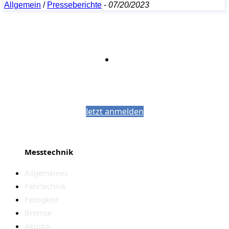
Allgemein
/
Presseberichte
-
07/20/2023
Bleiben Sie auf dem Laufenden mit dem
PJM-Newsletter
Jetzt anmelden
Messtechnik
Allgemeines
Fahrtechnik
Festigkeit
Bremse
Akustik