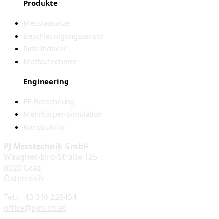
Produkte
Messradsätze
Beschleunigungssensor
Ride Indexer
Kraftaufnehmer
Engineering
FE-Berechnung
Mehrkörper-Simulation
Konstruktion
PJ Messtechnik GmbH
Waagner-Biro-Straße 125
8020 Graz
Österreich
Tel.: +43 316 228454
office@pjm.co.at