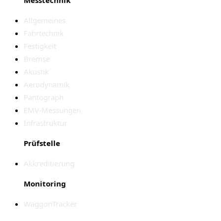
Allgemeines
Fahrtechnik
Festigkeit
Bremse
Akustik
Aerodynamik
Pantograph
EMV-Messungen
Infrastruktur
Prüfstelle
Akkreditierung
Monitoring
WaggonTracker