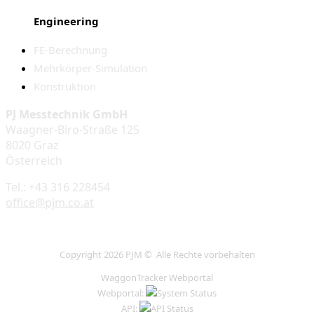
Engineering
FE-Berechnung
Mehrkörper-Simulation
Konstruktion
PJ Messtechnik GmbH
Waagner-Biro-Straße 125
8020 Graz
Österreich
Tel.: +43 316 228454
office@pjm.co.at
Copyright 2026 PJM © Alle Rechte vorbehalten
WaggonTracker Webportal
Webportal:
API: