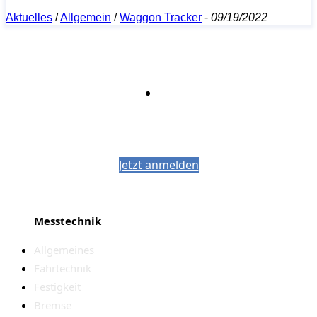
Aktuelles
/
Allgemein
/
Waggon Tracker
-
09/19/2022
Bleiben Sie auf dem Laufenden mit dem
PJM-Newsletter
Jetzt anmelden
Messtechnik
Allgemeines
Fahrtechnik
Festigkeit
Bremse