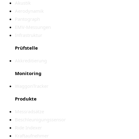
Akustik
Aerodynamik
Pantograph
EMV-Messungen
Infrastruktur
Prüfstelle
Akkreditierung
Monitoring
WaggonTracker
Produkte
Messradsätze
Beschleunigungssensor
Ride Indexer
Kraftaufnehmer