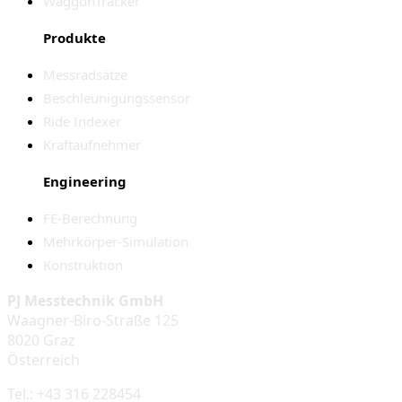
WaggonTracker
Produkte
Messradsätze
Beschleunigungssensor
Ride Indexer
Kraftaufnehmer
Engineering
FE-Berechnung
Mehrkörper-Simulation
Konstruktion
PJ Messtechnik GmbH
Waagner-Biro-Straße 125
8020 Graz
Österreich
Tel.: +43 316 228454