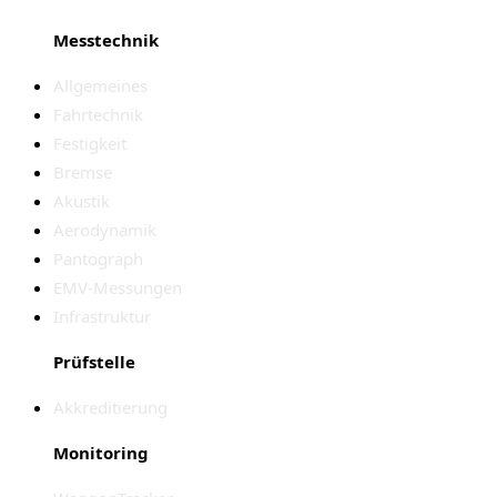
Messtechnik
Allgemeines
Fahrtechnik
Festigkeit
Bremse
Akustik
Aerodynamik
Pantograph
EMV-Messungen
Infrastruktur
Prüfstelle
Akkreditierung
Monitoring