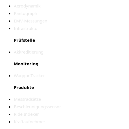
Aerodynamik
Pantograph
EMV-Messungen
Infrastruktur
Prüfstelle
Akkreditierung
Monitoring
WaggonTracker
Produkte
Messradsätze
Beschleunigungssensor
Ride Indexer
Kraftaufnehmer