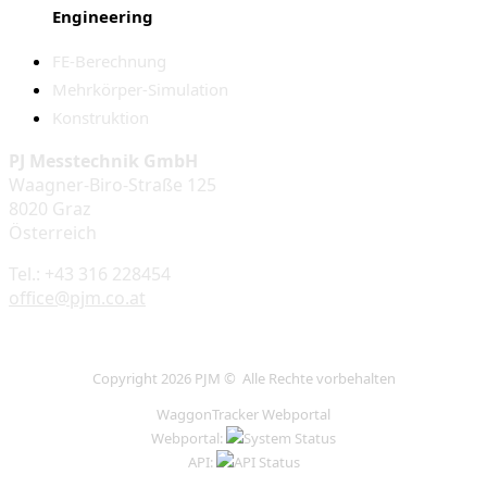
Engineering
FE-Berechnung
Mehrkörper-Simulation
Konstruktion
PJ Messtechnik GmbH
Waagner-Biro-Straße 125
8020 Graz
Österreich
Tel.: +43 316 228454
office@pjm.co.at
Copyright 2026 PJM © Alle Rechte vorbehalten
WaggonTracker Webportal
Webportal:
API: