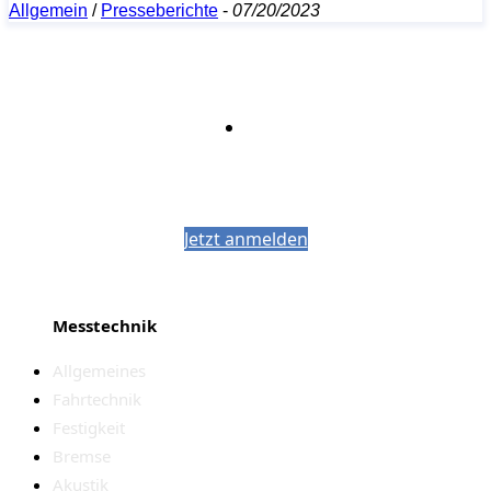
Allgemein
/
Presseberichte
-
07/20/2023
Bleiben Sie auf dem Laufenden mit dem
PJM-Newsletter
Jetzt anmelden
Messtechnik
Allgemeines
Fahrtechnik
Festigkeit
Bremse
Akustik