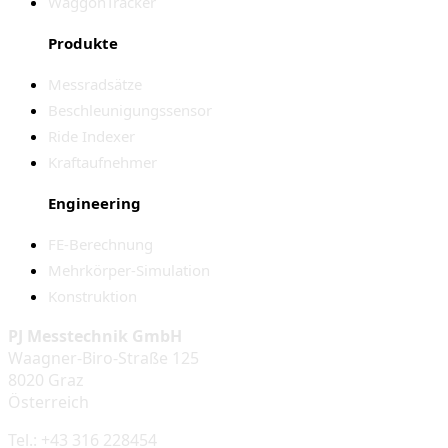
WaggonTracker
Produkte
Messradsätze
Beschleunigungssensor
Ride Indexer
Kraftaufnehmer
Engineering
FE-Berechnung
Mehrkörper-Simulation
Konstruktion
PJ Messtechnik GmbH
Waagner-Biro-Straße 125
8020 Graz
Österreich
Tel.: +43 316 228454