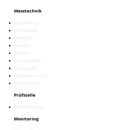
Messtechnik
Allgemeines
Fahrtechnik
Festigkeit
Bremse
Akustik
Aerodynamik
Pantograph
EMV-Messungen
Infrastruktur
Prüfstelle
Akkreditierung
Monitoring