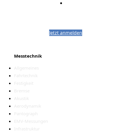
Bleiben Sie auf dem Laufenden mit dem
PJM-Newsletter
Jetzt anmelden
Messtechnik
Allgemeines
Fahrtechnik
Festigkeit
Bremse
Akustik
Aerodynamik
Pantograph
EMV-Messungen
Infrastruktur