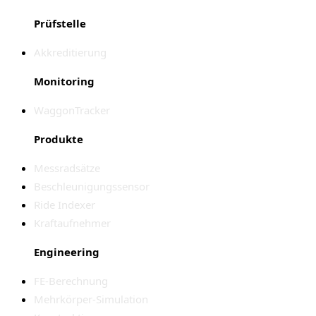
Prüfstelle
Akkreditierung
Monitoring
WaggonTracker
Produkte
Messradsätze
Beschleunigungssensor
Ride Indexer
Kraftaufnehmer
Engineering
FE-Berechnung
Mehrkörper-Simulation