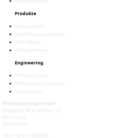
WaggonTracker
Produkte
Messradsätze
Beschleunigungssensor
Ride Indexer
Kraftaufnehmer
Engineering
FE-Berechnung
Mehrkörper-Simulation
Konstruktion
PJ Messtechnik GmbH
Waagner-Biro-Straße 125
8020 Graz
Österreich
Tel.: +43 316 228454