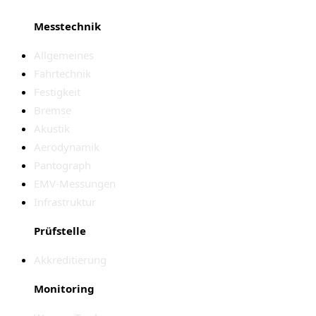
Messtechnik
Allgemeines
Fahrtechnik
Festigkeit
Bremse
Akustik
Aerodynamik
Pantograph
EMV-Messungen
Infrastruktur
Prüfstelle
Akkreditierung
Monitoring