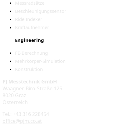
Messradsätze
Beschleunigungssensor
Ride Indexer
Kraftaufnehmer
Engineering
FE-Berechnung
Mehrkörper-Simulation
Konstruktion
PJ Messtechnik GmbH
Waagner-Biro-Straße 125
8020 Graz
Österreich
Tel.: +43 316 228454
office@pjm.co.at