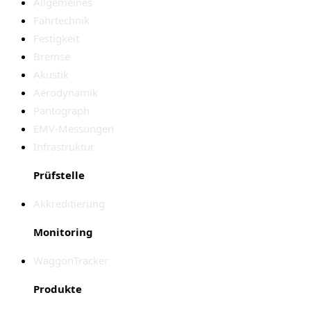
Allgemeines
Fahrtechnik
Festigkeit
Bremse
Akustik
Aerodynamik
Pantograph
EMV-Messungen
Infrastruktur
Prüfstelle
Akkreditierung
Monitoring
WaggonTracker
Produkte