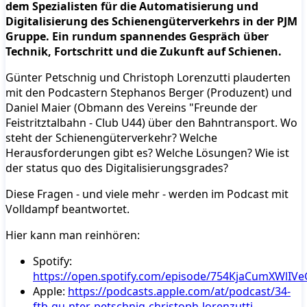
dem Spezialisten für die Automatisierung und
Digitalisierung des Schienengüterverkehrs in der PJM
Gruppe. Ein rundum spannendes Gespräch über
Technik, Fortschritt und die Zukunft auf Schienen.
Günter Petschnig und Christoph Lorenzutti plauderten
mit den Podcastern Stephanos Berger (Produzent) und
Daniel Maier (Obmann des Vereins "Freunde der
Feistritztalbahn - Club U44) über den Bahntransport. Wo
steht der Schienengüterverkehr? Welche
Herausforderungen gibt es? Welche Lösungen? Wie ist
der status quo des Digitalisierungsgrades?
Diese Fragen - und viele mehr - werden im Podcast mit
Volldampf beantwortet.
Hier kann man reinhören:
Spotify:
https://open.spotify.com/episode/754KjaCumXWlIV
Apple:
https://podcasts.apple.com/at/podcast/34-
ftb-gu-nter-petschnig-christoph-lorenzutti-