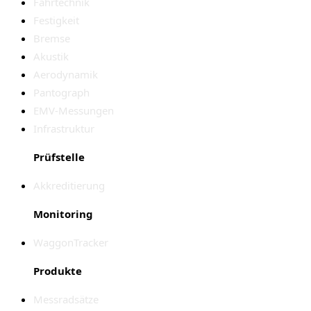
Fahrtechnik
Festigkeit
Bremse
Akustik
Aerodynamik
Pantograph
EMV-Messungen
Infrastruktur
Prüfstelle
Akkreditierung
Monitoring
WaggonTracker
Produkte
Messradsätze