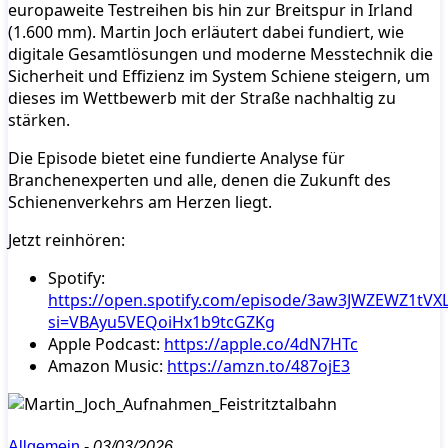
europaweite Testreihen bis hin zur Breitspur in Irland
(1.600 mm). Martin Joch erläutert dabei fundiert, wie
digitale Gesamtlösungen und moderne Messtechnik die
Sicherheit und Effizienz im System Schiene steigern, um
dieses im Wettbewerb mit der Straße nachhaltig zu
stärken.
Die Episode bietet eine fundierte Analyse für
Branchenexperten und alle, denen die Zukunft des
Schienenverkehrs am Herzen liegt.
Jetzt reinhören:
Spotify:
https://open.spotify.com/episode/3aw3JWZEWZ1tVXL
si=VBAyu5VEQoiHx1b9tcGZKg
Apple Podcast:
https://apple.co/4dN7HTc
Amazon Music:
https://amzn.to/487ojE3
Allgemein
-
03/03/2026