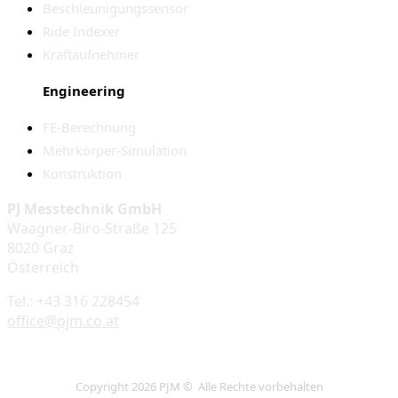
Beschleunigungssensor
Ride Indexer
Kraftaufnehmer
Engineering
FE-Berechnung
Mehrkörper-Simulation
Konstruktion
PJ Messtechnik GmbH
Waagner-Biro-Straße 125
8020 Graz
Österreich
Tel.: +43 316 228454
office@pjm.co.at
Copyright 2026 PJM © Alle Rechte vorbehalten