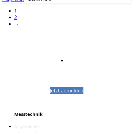
1
2
→
Bleiben Sie auf dem Laufenden mit dem
PJM-Newsletter
Jetzt anmelden
Messtechnik
Allgemeines