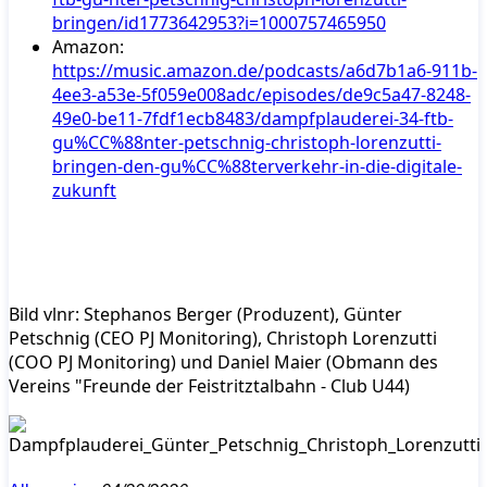
bringen/id1773642953?i=1000757465950
Amazon:
https://music.amazon.de/podcasts/a6d7b1a6-911b-
4ee3-a53e-5f059e008adc/episodes/de9c5a47-8248-
49e0-be11-7fdf1ecb8483/dampfplauderei-34-ftb-
gu%CC%88nter-petschnig-christoph-lorenzutti-
bringen-den-gu%CC%88terverkehr-in-die-digitale-
zukunft
Bild vlnr: Stephanos Berger (Produzent), Günter
Petschnig (CEO PJ Monitoring), Christoph Lorenzutti
(COO PJ Monitoring) und Daniel Maier (Obmann des
Vereins "Freunde der Feistritztalbahn - Club U44)