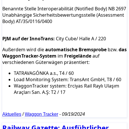
Benannte Stelle Interoperabilität (Notified Body) NB 2697
Unabhängige Sicherheitsbewertungsstelle (Assessment
Body) AT/35/0116/0400
PJM auf der InnoTrans:
City Cube/ Halle A / 220
Außerdem wird die
automatische Bremsprobe
bzw.
das
WaggonTracker-System
im
Freigelände
auf
verschiedenen Güterwägen präsentiert:
TATRAVAGÓNKA a.s., T4 / 60
Load Monitoring System: TransAnt GmbH, T8 / 60
WaggonTracker system: Erciyas Rail Raylı Ulaşım
Araçları San. A.Ş: T2 / 17
Aktuelles
/
Waggon Tracker
-
09/19/2024
Railway Gazette: Ausführlicher