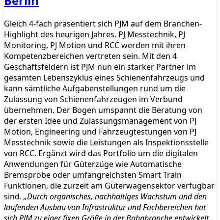
Berlin
Gleich 4-fach präsentiert sich PJM auf dem Branchen-
Highlight des heurigen Jahres. PJ Messtechnik, PJ
Monitoring, PJ Motion und RCC werden mit ihren
Kompetenzbereichen vertreten sein. Mit den 4
Geschäftsfeldern ist PJM nun ein starker Partner im
gesamten Lebenszyklus eines Schienenfahrzeugs und
kann sämtliche Aufgabenstellungen rund um die
Zulassung von Schienenfahrzeugen im Verbund
übernehmen. Der Bogen umspannt die Beratung von
der ersten Idee und Zulassungsmanagement von PJ
Motion, Engineering und Fahrzeugtestungen von PJ
Messtechnik sowie die Leistungen als Inspektionsstelle
von RCC. Ergänzt wird das Portfolio um die digitalen
Anwendungen für Güterzüge wie Automatische
Bremsprobe oder umfangreichsten Smart Train
Funktionen, die zurzeit am Güterwagensektor verfügbar
sind.
„Durch organisches, nachhaltiges Wachstum und den
laufenden Ausbau von Infrastruktur und Fachbereichen hat
sich PJM zu einer fixen Größe in der Bahnbranche entwickelt.