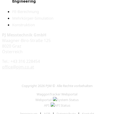
Engineering
FE-Berechnung
Mehrkörper-Simulation
Konstruktion
PJ Messtechnik GmbH
Waagner-Biro-Straße 125
8020 Graz
Österreich
Tel.: +43 316 228454
office@pjm.co.at
Copyright 2026 PJM © Alle Rechte vorbehalten
WaggonTracker Webportal
Webportal:
API:
Impressum
|
AGB
|
Datenschutz
|
Kontakt