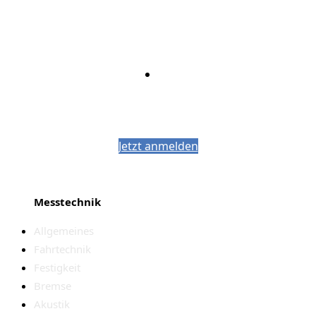
Bleiben Sie auf dem Laufenden mit dem
PJM-Newsletter
Jetzt anmelden
Messtechnik
Allgemeines
Fahrtechnik
Festigkeit
Bremse
Akustik