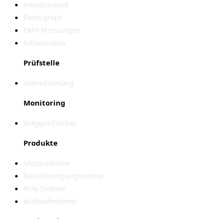
Aerodynamik
Pantograph
EMV-Messungen
Infrastruktur
Prüfstelle
Akkreditierung
Monitoring
WaggonTracker
Produkte
Messradsätze
Beschleunigungssensor
Ride Indexer
Kraftaufnehmer