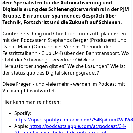
dem Spezialisten für die Automatisierung und
Digitalisierung des Schienengüterverkehrs in der PJM
Gruppe. Ein rundum spannendes Gespräch über
Technik, Fortschritt und die Zukunft auf Schienen.
Günter Petschnig und Christoph Lorenzutti plauderten
mit den Podcastern Stephanos Berger (Produzent) und
Daniel Maier (Obmann des Vereins "Freunde der
Feistritztalbahn - Club U44) über den Bahntransport. Wo
steht der Schienengüterverkehr? Welche
Herausforderungen gibt es? Welche Lösungen? Wie ist
der status quo des Digitalisierungsgrades?
Diese Fragen - und viele mehr - werden im Podcast mit
Volldampf beantwortet.
Hier kann man reinhören:
Spotify:
https://open.spotify.com/episode/754KjaCumXWlIV
Apple:
https://podcasts.apple.com/at/podcast/34-
ftb-gu-nter-petschnig-christoph-lorenzutti-