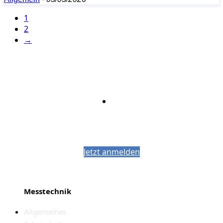
1
2
→
Bleiben Sie auf dem Laufenden mit dem
PJM-Newsletter
Jetzt anmelden
Messtechnik
Allgemeines