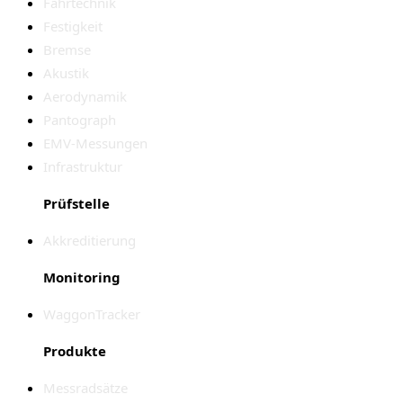
Fahrtechnik
Festigkeit
Bremse
Akustik
Aerodynamik
Pantograph
EMV-Messungen
Infrastruktur
Prüfstelle
Akkreditierung
Monitoring
WaggonTracker
Produkte
Messradsätze