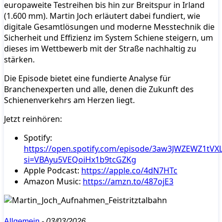
europaweite Testreihen bis hin zur Breitspur in Irland
(1.600 mm). Martin Joch erläutert dabei fundiert, wie
digitale Gesamtlösungen und moderne Messtechnik die
Sicherheit und Effizienz im System Schiene steigern, um
dieses im Wettbewerb mit der Straße nachhaltig zu
stärken.
Die Episode bietet eine fundierte Analyse für
Branchenexperten und alle, denen die Zukunft des
Schienenverkehrs am Herzen liegt.
Jetzt reinhören:
Spotify:
https://open.spotify.com/episode/3aw3JWZEWZ1tVXL
si=VBAyu5VEQoiHx1b9tcGZKg
Apple Podcast:
https://apple.co/4dN7HTc
Amazon Music:
https://amzn.to/487ojE3
Allgemein
-
03/03/2026