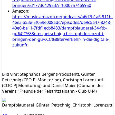
bringen/id1773642953?i=1000757465950
Amazon:
https://music.amazon.de/podcasts/a6d7b1a6-911b-
4ee3-a53e-5f059e008adc/episodes/de9c5a47-8248-
49e0-be11-7fdf1ecb8483/dampfplauderei-34-ftb-
gu%CC%88nter-petschnig-christoph-lorenzutti-
bringen-den-gu%CC%88terverkehr-in-die-digitale-
zukunft
Bild vlnr: Stephanos Berger (Produzent), Günter
Petschnig (CEO PJ Monitoring), Christoph Lorenzutti
(COO PJ Monitoring) und Daniel Maier (Obmann des
Vereins "Freunde der Feistritztalbahn - Club U44)