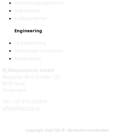
Beschleunigungssensor
Ride Indexer
Kraftaufnehmer
Engineering
FE-Berechnung
Mehrkörper-Simulation
Konstruktion
PJ Messtechnik GmbH
Waagner-Biro-Straße 125
8020 Graz
Österreich
Tel.: +43 316 228454
office@pjm.co.at
Copyright 2026 PJM © Alle Rechte vorbehalten