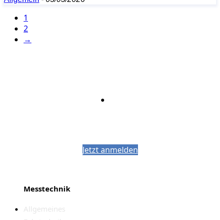
1
2
→
Bleiben Sie auf dem Laufenden mit dem
PJM-Newsletter
Jetzt anmelden
Messtechnik
Allgemeines