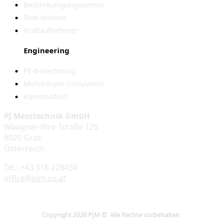
Beschleunigungssensor
Ride Indexer
Kraftaufnehmer
Engineering
FE-Berechnung
Mehrkörper-Simulation
Konstruktion
PJ Messtechnik GmbH
Waagner-Biro-Straße 125
8020 Graz
Österreich
Tel.: +43 316 228454
office@pjm.co.at
Copyright 2026 PJM © Alle Rechte vorbehalten