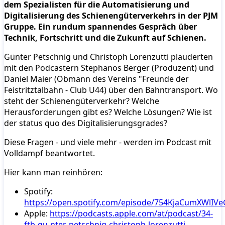
dem Spezialisten für die Automatisierung und
Digitalisierung des Schienengüterverkehrs in der PJM
Gruppe. Ein rundum spannendes Gespräch über
Technik, Fortschritt und die Zukunft auf Schienen.
Günter Petschnig und Christoph Lorenzutti plauderten
mit den Podcastern Stephanos Berger (Produzent) und
Daniel Maier (Obmann des Vereins "Freunde der
Feistritztalbahn - Club U44) über den Bahntransport. Wo
steht der Schienengüterverkehr? Welche
Herausforderungen gibt es? Welche Lösungen? Wie ist
der status quo des Digitalisierungsgrades?
Diese Fragen - und viele mehr - werden im Podcast mit
Volldampf beantwortet.
Hier kann man reinhören:
Spotify:
https://open.spotify.com/episode/754KjaCumXWlIV
Apple:
https://podcasts.apple.com/at/podcast/34-
ftb-gu-nter-petschnig-christoph-lorenzutti-