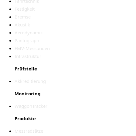
Fahrtechnik
Festigkeit
Bremse
Akustik
Aerodynamik
Pantograph
EMV-Messungen
Infrastruktur
Prüfstelle
Akkreditierung
Monitoring
WaggonTracker
Produkte
Messradsätze