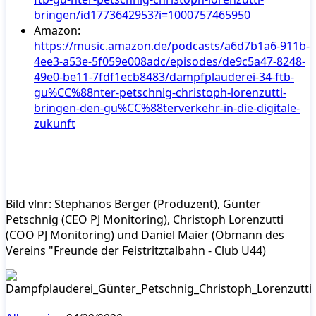
bringen/id1773642953?i=1000757465950
Amazon:
https://music.amazon.de/podcasts/a6d7b1a6-911b-
4ee3-a53e-5f059e008adc/episodes/de9c5a47-8248-
49e0-be11-7fdf1ecb8483/dampfplauderei-34-ftb-
gu%CC%88nter-petschnig-christoph-lorenzutti-
bringen-den-gu%CC%88terverkehr-in-die-digitale-
zukunft
Bild vlnr: Stephanos Berger (Produzent), Günter
Petschnig (CEO PJ Monitoring), Christoph Lorenzutti
(COO PJ Monitoring) und Daniel Maier (Obmann des
Vereins "Freunde der Feistritztalbahn - Club U44)