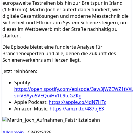
europaweite Testreihen bis hin zur Breitspur in Irland
(1.600 mm). Martin Joch erläutert dabei fundiert, wie
digitale Gesamtlösungen und moderne Messtechnik die
Sicherheit und Effizienz im System Schiene steigern, um
dieses im Wettbewerb mit der Straße nachhaltig zu
stärken.
Die Episode bietet eine fundierte Analyse für
Branchenexperten und alle, denen die Zukunft des
Schienenverkehrs am Herzen liegt.
Jetzt reinhören:
Spotify:
https://open.spotify.com/episode/3aw3JWZEWZ1tVXL
si=VBAyu5VEQoiHx1b9tcGZKg
Apple Podcast:
https://apple.co/4dN7HTc
Amazon Music:
https://amzn.to/487ojE3
Allgemein
-
03/03/2026